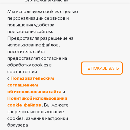
Документы организации
Мы используем cookies с целью
персонализации сервисов и
Каталог
повышения удобства
пользования сайтом.
РЕШЕНИЯ
Предоставляя разрешение на
Типовые решения
использование файлов,
посетитель сайта
Аналоговая таблица
предоставляет согласие на
линейной арматуры
обработку cookies в
НЕ ПОКАЗЫВАТЬ
соответствии
ПОЛЬЗОВАТЕЛЬСКОЕ СОГЛАШЕНИЕ
с
Пользовательским
ОБ ИСПОЛЬЗОВАНИИ САЙТА
соглашением
ПОЛИТИКА КОНФИДЕНЦИАЛЬНОСТИ
об использовании сайта
и
Политикой использования
© 2025 Производственное предприятие
«Импульс». Все права защищены
cookie-файлов
.
Вы можете
запретить использование
cookies, изменив настройки
Tilda
Made on
браузера