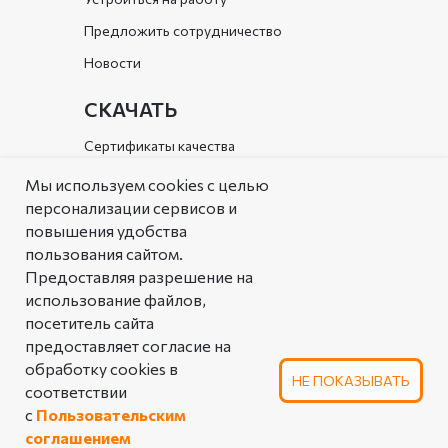
Предложить сотрудничество
Новости
СКАЧАТЬ
Сертификаты качества
Документы организации
Мы используем cookies с целью
персонализации сервисов и
Каталог
повышения удобства
пользования сайтом.
РЕШЕНИЯ
Предоставляя разрешение на
Типовые решения
использование файлов,
посетитель сайта
Аналоговая таблица
предоставляет согласие на
линейной арматуры
обработку cookies в
НЕ ПОКАЗЫВАТЬ
соответствии
ПОЛЬЗОВАТЕЛЬСКОЕ СОГЛАШЕНИЕ
с
Пользовательским
ОБ ИСПОЛЬЗОВАНИИ САЙТА
соглашением